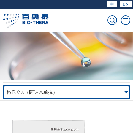
中
EN
格乐立®（阿达木单抗）